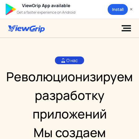
ViewGrip App available
×
Install
Get a faster experience on Android
О нас
Революционизируем
разработку
приложений
Мы создаем