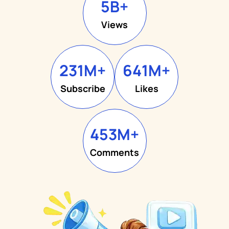
5
B+
Views
231
M+
641
M+
Subscribe
Likes
453
M+
Comments