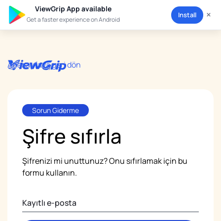
ViewGrip App available
×
Install
Get a faster experience on Android
Anasayfaya geri dön
Sorun Giderme
Şifre
sıfırla
Şifrenizi mi unuttunuz? Onu sıfırlamak için bu
formu kullanın.