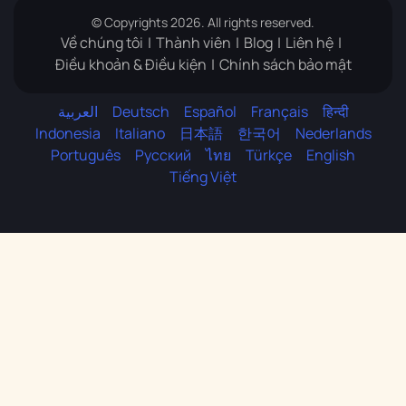
© Copyrights 2026. All rights reserved.
Về chúng tôi
Thành viên
Blog
Liên hệ
Điều khoản & Điều kiện
Chính sách bảo mật
العربية
Deutsch
Español
Français
हिन्दी
Indonesia
Italiano
日本語
한국어
Nederlands
Português
Русский
ไทย
Türkçe
English
Tiếng Việt