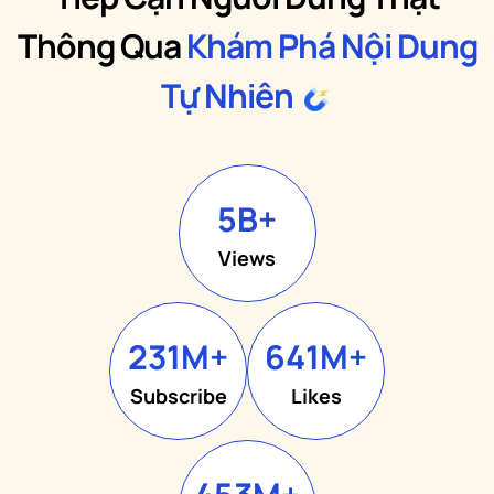
Thông Qua
Khám Phá Nội Dung
Tự Nhiên
5
B+
Views
231
M+
641
M+
Subscribe
Likes