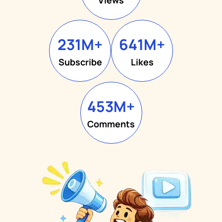
231
M+
641
M+
Subscribe
Likes
453
M+
Comments