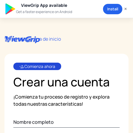
ViewGrip App available
×
Install
Get a faster experience on Android
Volver a la página de inicio
Comienza ahora
Crear
una cuenta
¡Comienza tu proceso de registro y explora
todas nuestras características!