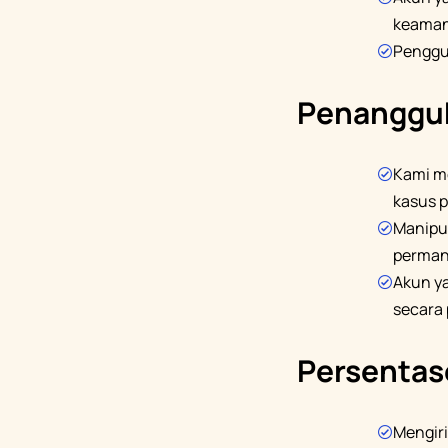
keaman
Penggu
Penangguh
Kami m
kasus p
Manipul
perman
Akun y
secara
Persentas
Mengiri