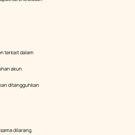
 terkait dalam
guhan akun
akan ditangguhkan
 sama dilarang.