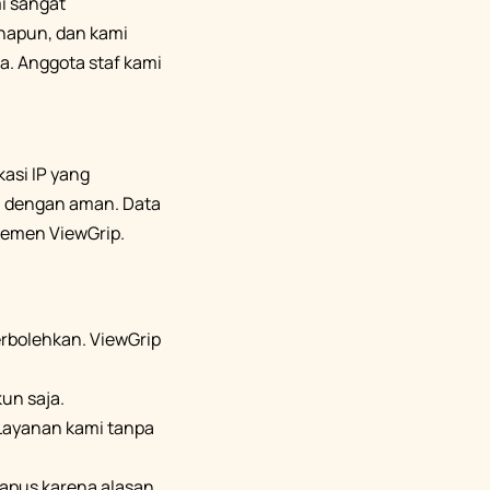
i sangat
napun, dan kami
a. Anggota staf kami
kasi IP yang
a dengan aman. Data
jemen ViewGrip.
erbolehkan. ViewGrip
un saja.
Layanan kami tanpa
hapus karena alasan