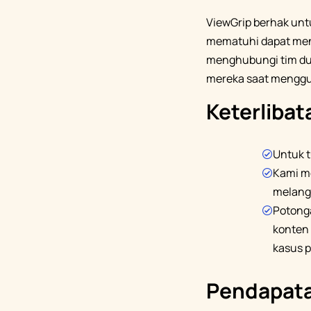
ViewGrip berhak unt
mematuhi dapat men
menghubungi tim du
mereka saat menggu
Keterlibat
Untuk t
Kami m
melang
Potonga
konten
kasus p
Pendapat