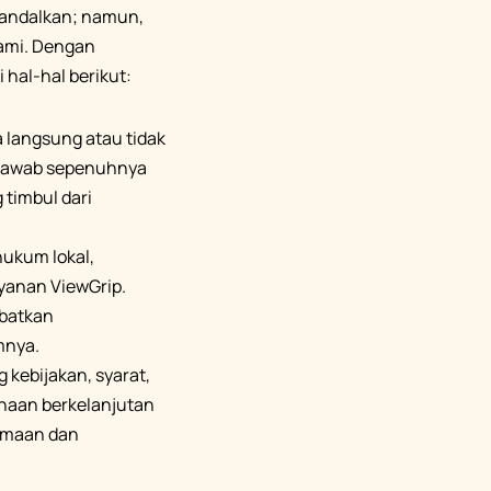
iandalkan; namun,
ami. Dengan
hal-hal berikut:
 langsung atau tidak
 jawab sepenuhnya
timbul dari
ukum lokal,
ayanan ViewGrip.
ibatkan
mnya.
kebijakan, syarat,
unaan berkelanjutan
rimaan dan