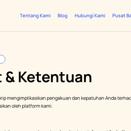
Tentang Kami
Blog
Hubungi Kami
Pusat B
t & Ketentuan
rip mengimplikasikan pengakuan dan kepatuhan Anda terhad
ikan oleh platform kami.