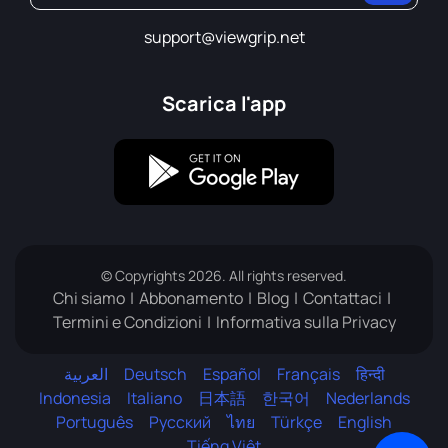
support@viewgrip.net
Scarica l'app
© Copyrights 2026. All rights reserved.
Chi siamo
Abbonamento
Blog
Contattaci
Termini e Condizioni
Informativa sulla Privacy
العربية
Deutsch
Español
Français
हिन्दी
Indonesia
Italiano
日本語
한국어
Nederlands
Português
Русский
ไทย
Türkçe
English
Team di Supporto
Tiếng Việt