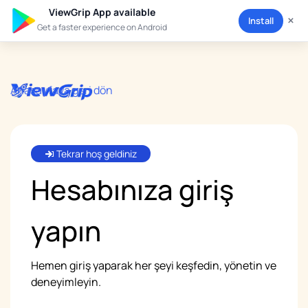
ViewGrip App available
×
Install
Get a faster experience on Android
Anasayfaya geri dön
Tekrar hoş geldiniz
Hesabınıza
giriş
yapın
Hemen giriş yaparak her şeyi keşfedin, yönetin ve
deneyimleyin.