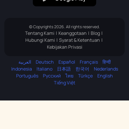
© Copyrights 2026. All rights reserved.
Tentang Kami
Keanggotaan
Blog
Hubungi Kami
Syarat & Ketentuan
Kebijakan Privasi
العربية
Deutsch
Español
Français
हिन्दी
Indonesia
Italiano
日本語
한국어
Nederlands
Português
Русский
ไทย
Türkçe
English
Tiếng Việt