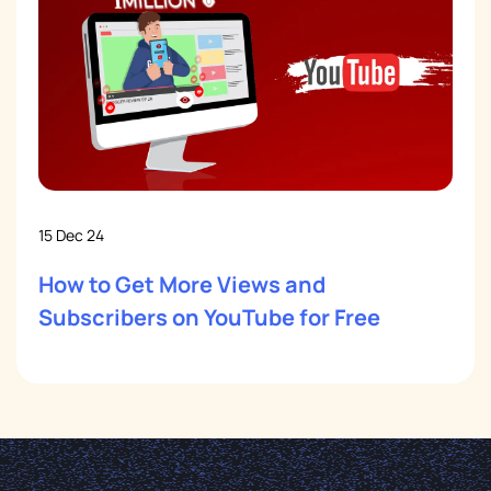
15 Dec 24
How to Get More Views and
Subscribers on YouTube for Free