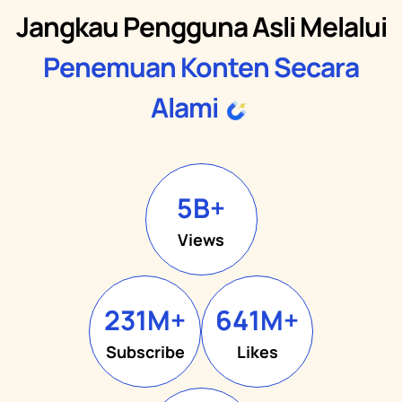
Jangkau Pengguna Asli Melalui
Penemuan Konten Secara
Alami
5
B+
Views
231
M+
641
M+
Subscribe
Likes